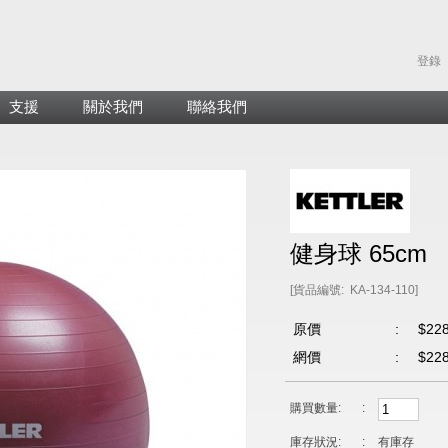
登錄
支援
關於我們
聯絡我們
健身球 65cm
[貨品編號: KA-134-110]
原價
:
$22
網價
:
$22
購買數量:
:
庫存狀況:
:
有庫存