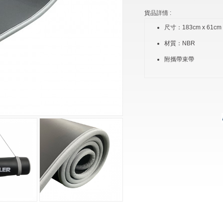
貨品詳情 :
尺寸：183cm x 61cm 
材質：NBR
附攜帶束帶