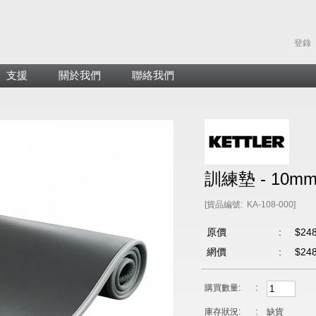
登錄
支援
關於我們
聯絡我們
訓練墊 - 10m
[貨品編號: KA-108-000]
原價
:
$24
網價
:
$24
購買數量:
:
庫存狀況:
:
缺貨