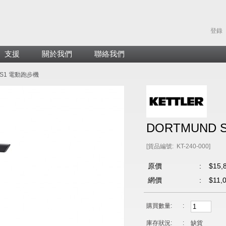
登錄
支援
關於我們
聯絡我們
 S1 電動跑步機
DORTMUND
[貨品編號: KT-240-000]
原價
:
$15,
網價
:
$11,
購買數量:
:
庫存狀況:
:
缺貨