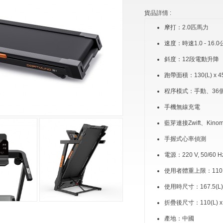
貨品詳情 :
摩打：2.0匹馬力
速度：時速1.0 - 16.
斜度：12段電動升降
跑帶面積：130(L) x 45
程序模式：手動、36
手機無線充電
藍芽連接Zwift、Kinom
手握式心率偵測
電源：220 V, 50/60 H
使用者體重上限：110 
使用時尺寸：167.5(L) x 
折疊後尺寸：110(L) x 75
產地：中國