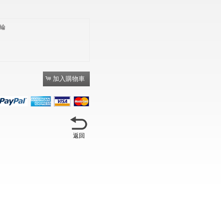
氨綸
返回