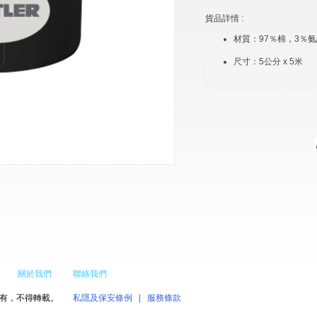
貨品詳情 :
材質：97％棉，3％
尺寸：5公分 x 5米
關於我們
聯絡我們
權所有，不得轉載。
私隱及保安條例
|
服務條款