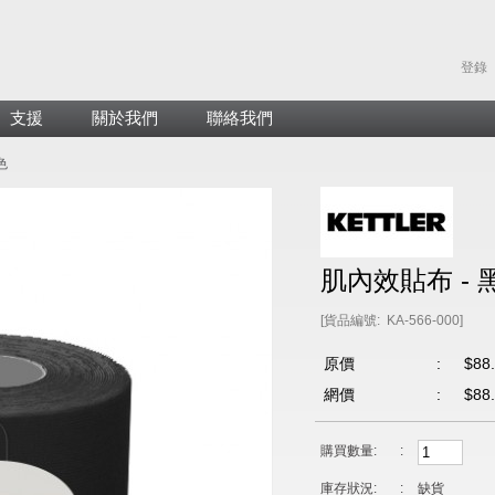
登錄
支援
關於我們
聯絡我們
色
肌內效貼布 - 
[貨品編號: KA-566-000]
原價
:
$88
網價
:
$88
購買數量:
:
庫存狀況:
:
缺貨