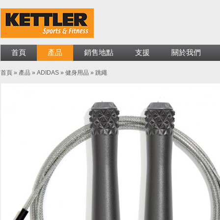
首頁
產品
銷售地點
支援
關於我們
首頁
»
產品
»
ADIDAS
»
健身用品
»
跳繩